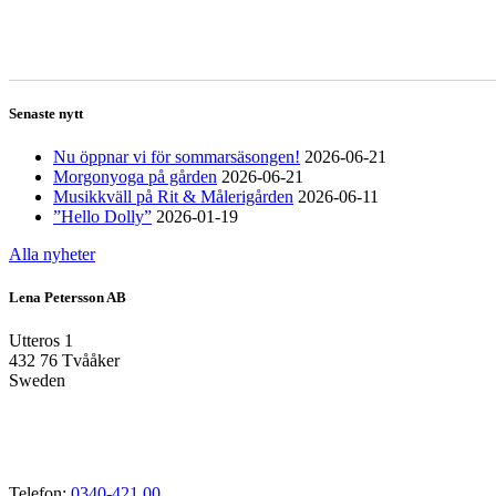
Senaste nytt
Nu öppnar vi för sommarsäsongen!
2026-06-21
Morgonyoga på gården
2026-06-21
Musikkväll på Rit & Målerigården
2026-06-11
”Hello Dolly”
2026-01-19
Alla nyheter
Lena Petersson AB
Utteros 1
432 76 Tvååker
Sweden
Telefon:
0340-421 00