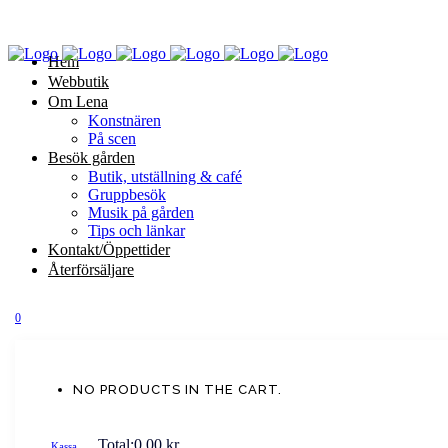
Hem
Webbutik
Om Lena
Konstnären
På scen
Besök gården
Butik, utställning & café
Gruppbesök
Musik på gården
Tips och länkar
Kontakt/Öppettider
Återförsäljare
0
NO PRODUCTS IN THE CART.
Total:
0.00
kr
Kassa