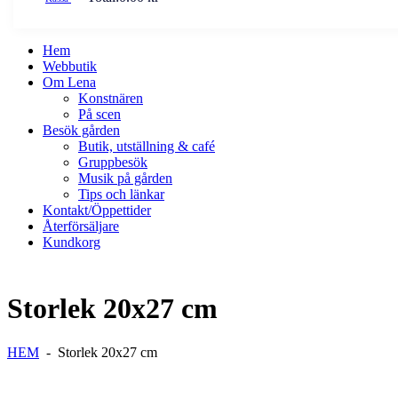
Hem
Webbutik
Om Lena
Konstnären
På scen
Besök gården
Butik, utställning & café
Gruppbesök
Musik på gården
Tips och länkar
Kontakt/Öppettider
Återförsäljare
Kundkorg
Storlek 20x27 cm
HEM
-
Storlek 20x27 cm