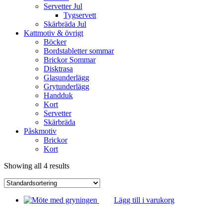
Servetter Jul
Tygservett
Skärbräda Jul
Kattmotiv & övrigt
Böcker
Bordstabletter sommar
Brickor Sommar
Disktrasa
Glasunderlägg
Grytunderlägg
Handduk
Kort
Servetter
Skärbräda
Påskmotiv
Brickor
Kort
Showing all 4 results
Lägg till i varukorg