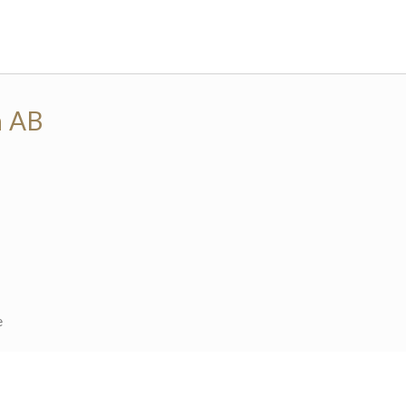
n AB
e