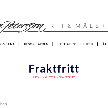
OM LENA
BESÖK GÅRDEN
KONTAKT/ÖPPETTIDER
ÅT
Fraktfritt
HEM
-
NYHETER
-
FRAKTFRITT
shop.