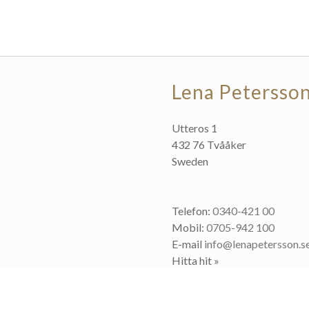
Lena Petersso
Utteros 1
432 76 Tvååker
Sweden
Telefon:
0340-421 00
Mobil:
0705-942 100
E-mail
info@lenapetersson.s
Hitta hit »