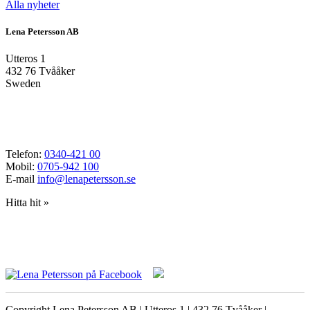
Alla nyheter
Lena Petersson AB
Utteros 1
432 76 Tvååker
Sweden
Telefon:
0340-421 00
Mobil:
0705-942 100
E-mail
info@lenapetersson.se
Hitta hit »
Copyright Lena Petersson AB | Utteros 1 | 432 76 Tvååker |