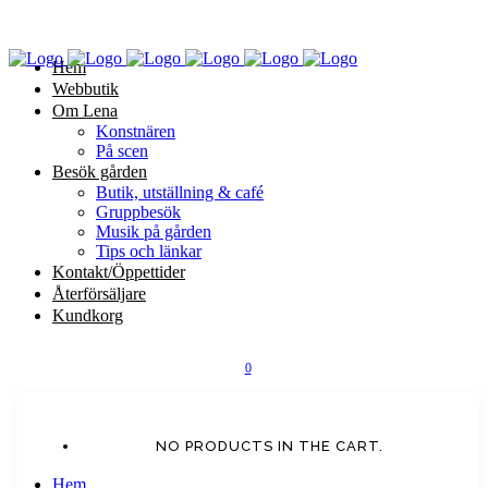
Hem
Webbutik
Om Lena
Konstnären
På scen
Besök gården
Butik, utställning & café
Gruppbesök
Musik på gården
Tips och länkar
Kontakt/Öppettider
Återförsäljare
Kundkorg
0
NO PRODUCTS IN THE CART.
Hem