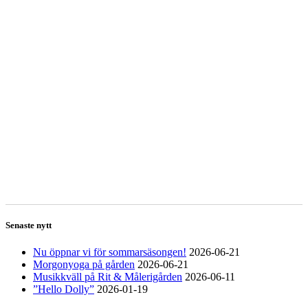
Senaste nytt
Nu öppnar vi för sommarsäsongen!
2026-06-21
Morgonyoga på gården
2026-06-21
Musikkväll på Rit & Målerigården
2026-06-11
”Hello Dolly”
2026-01-19