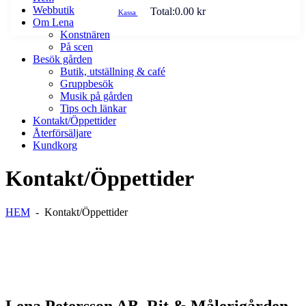
Webbutik
Total:
0.00
kr
Kassa
Om Lena
Konstnären
På scen
Besök gården
Butik, utställning & café
Gruppbesök
Musik på gården
Tips och länkar
Kontakt/Öppettider
Återförsäljare
Kundkorg
Kontakt/Öppettider
HEM
-
Kontakt/Öppettider