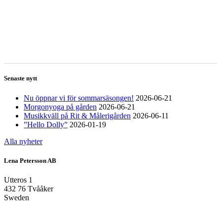
Senaste nytt
Nu öppnar vi för sommarsäsongen!
2026-06-21
Morgonyoga på gården
2026-06-21
Musikkväll på Rit & Målerigården
2026-06-11
”Hello Dolly”
2026-01-19
Alla nyheter
Lena Petersson AB
Utteros 1
432 76 Tvååker
Sweden