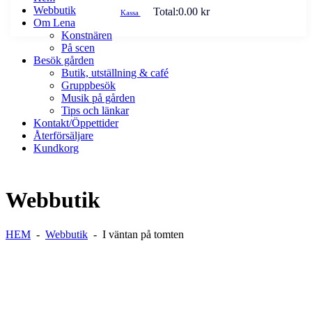
Webbutik
Total:
0.00
kr
Kassa
Om Lena
Konstnären
På scen
Besök gården
Butik, utställning & café
Gruppbesök
Musik på gården
Tips och länkar
Kontakt/Öppettider
Återförsäljare
Kundkorg
Webbutik
HEM
-
Webbutik
-
I väntan på tomten