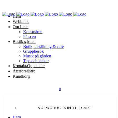
Hem
Webbutik
Om Lena
Konstnären
På scen
Besök gården
Butik, utställning & café
Gruppbesök
Musik på gården
Tips och länkar
Kontakt/Öppettider
Återförsäljare
Kundkorg
0
NO PRODUCTS IN THE CART.
Hem