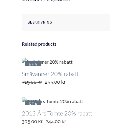
BESKRIVNING
Related products
REA
Småvänner 20% rabatt
Det
Det
319.00
kr
255.00
kr
ursprungliga
nuvarande
priset
priset
REA
var:
är:
319.00 kr.
255.00 kr.
2013 Års Tomte 20% rabatt
Det
Det
305.00
kr
244.00
kr
ursprungliga
nuvarande