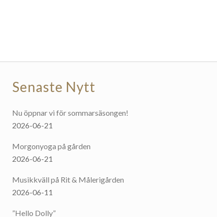
priset
priset
var:
är:
305.00 kr.
244.00 kr.
Senaste Nytt
Nu öppnar vi för sommarsäsongen!
2026-06-21
Morgonyoga på gården
2026-06-21
Musikkväll på Rit & Målerigården
2026-06-11
”Hello Dolly”