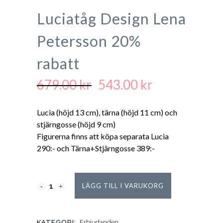
Luciatåg Design Lena
Petersson 20%
rabatt
679.00
kr
543.00
kr
Det
Det
ursprungliga
nuvarande
priset
priset
Lucia (höjd 13 cm), tärna (höjd 11 cm) och
var:
är:
stjärngosse (höjd 9 cm)
679.00 kr.
543.00 kr.
Figurerna finns att köpa separata Lucia
290:- och Tärna+Stjärngosse 389:-
LÄGG TILL I VARUKORG
KATEGORI:
Erbjudanden