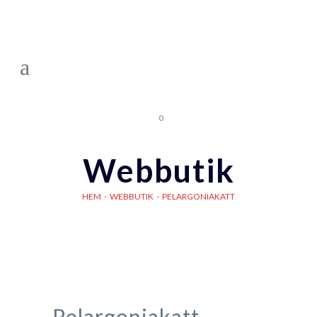
0
Webbutik
HEM
-
WEBBUTIK
-
PELARGONIAKATT
Pelargoniakatt