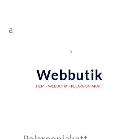
0
Webbutik
HEM
-
WEBBUTIK
-
PELARGONIAKATT
Pelargoniakatt