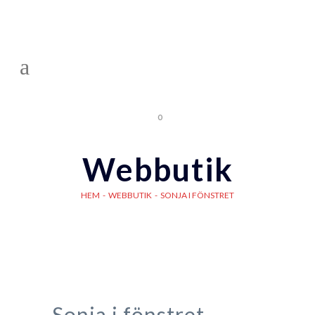
0
Webbutik
HEM
-
WEBBUTIK
-
SONJA I FÖNSTRET
Sonja i fönstret