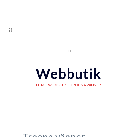
0
Webbutik
HEM
-
WEBBUTIK
-
TROGNA VÄNNER
Trogna vänner