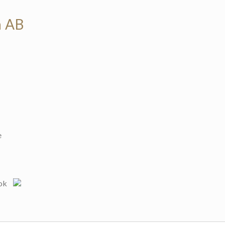
n AB
e