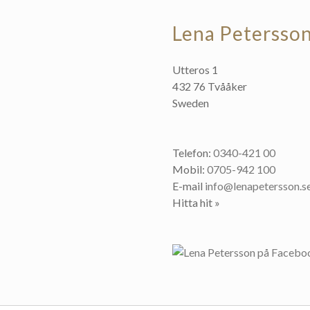
Lena Petersso
Utteros 1
432 76 Tvååker
Sweden
Telefon:
0340-421 00
Mobil:
0705-942 100
E-mail
info@lenapetersson.s
Hitta hit »