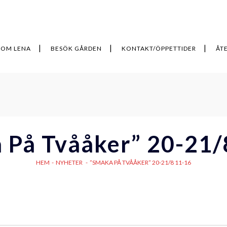
OM LENA
BESÖK GÅRDEN
KONTAKT/ÖPPETTIDER
ÅT
 På Tvååker” 20-21/
HEM
-
NYHETER
-
”SMAKA PÅ TVÅÅKER” 20-21/8 11-16