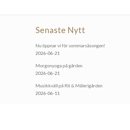
Senaste Nytt
Nu öppnar vi för sommarsäsongen!
2026-06-21
Morgonyoga på gården
2026-06-21
Musikkväll på Rit & Målerigården
2026-06-11
”Hello Dolly”
2026-01-19
Alla nyheter