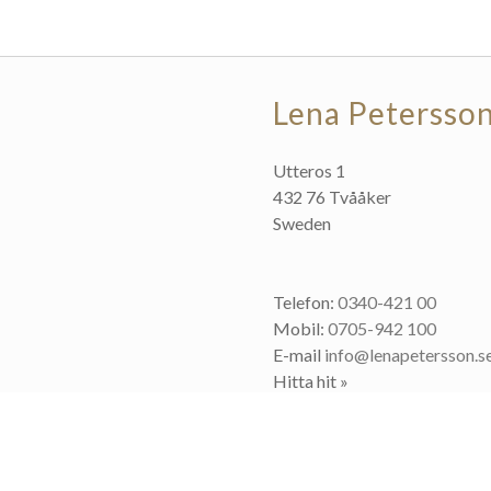
Lena Petersso
Utteros 1
432 76 Tvååker
Sweden
Telefon:
0340-421 00
Mobil:
0705-942 100
E-mail
info@lenapetersson.s
Hitta hit »