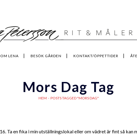
OM LENA
BESÖK GÅRDEN
KONTAKT/ÖPPETTIDER
ÅT
Mors Dag Tag
HEM
-
POSTS TAGGED "MORS DAG"
Ta en fika i min utställningslokal eller om vädret är fint så kan m